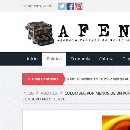
07 agosto, 2026
Inicio
Política
Economía
Cultura
Dep
adrid a punto de vender a Nahuel Molina en 18 millones de euros
Últimas noticias
Bares
INICIO
POLÍTICA
COLOMBIA: POR MENOS DE UN PUNT
EL NUEVO PRESIDENTE