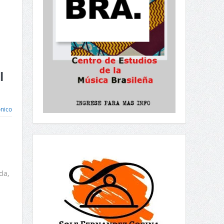
l
ónico
da,