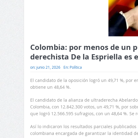
Colombia: por menos de un pun
derechista De la Espriella es
on:
junio 21, 2026
En:
Política
El candidato de la oposición logró un 49,71 %, por 
obtiene un 48,64 %.
El candidato de la alianza de ultraderecha Abelardo 
Colombia, con 12.842.300 votos, un 49,71 %, por sobre
que logró 12.566.595 sufragios, con un 48,64 %. Se r
Así lo indicaron los resultados parciales publicados 
colombiana encargada de garantizar la identidad de 