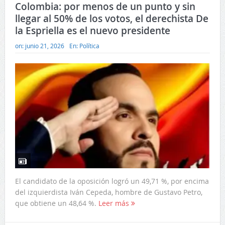
Colombia: por menos de un punto y sin
llegar al 50% de los votos, el derechista De
la Espriella es el nuevo presidente
on:
junio 21, 2026
En:
Política
El candidato de la oposición logró un 49,71 %, por encima
del izquierdista Iván Cepeda, hombre de Gustavo Petro,
que obtiene un 48,64 %.
Leer más