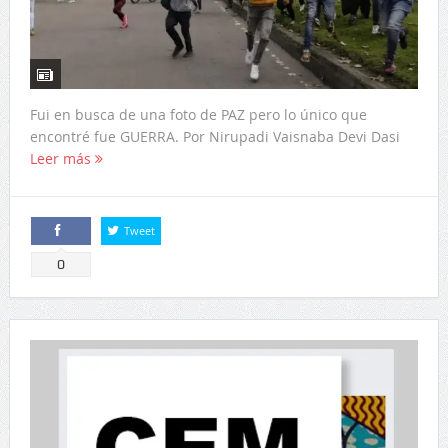
Fui en busca de una foto de PAZ pero lo único que
encontré fue GUERRA. Por Nirupadi Vaisnaba Devi Dasi
Leer más
Tweet
Comparte
0