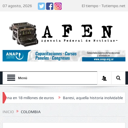
07 agosto, 2026
El tiempo - Tutiempo.net
Menú
n 18 millones de euros
Baresi, aquella historia inolvidable
El papa
 jugadores: «Decidieron no hacer festejos»
INICIO
COLOMBIA