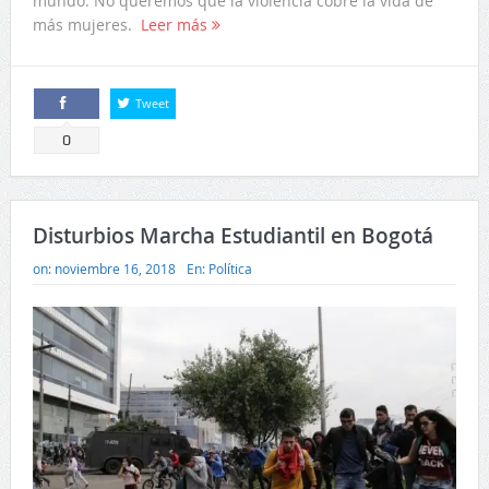
mundo: No queremos que la violencia cobre la vida de
más mujeres.
Leer más
Tweet
Comparte
0
Disturbios Marcha Estudiantil en Bogotá
on:
noviembre 16, 2018
En:
Política