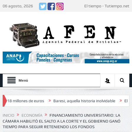
06 agosto, 2026
El tiempo - Tutiempo.net
Menú
 millones de euros
Baresi, aquella historia inolvidable
El papa Leó
 de los jugadores: «Decidieron no hacer festejos»
Humor
INICIO
ECONOMÍA
FINANCIAMIENTO UNIVERSITARIO: LA
CÁMARA HABILITÓ EL SALTO A LA CORTE Y EL GOBIERNO GANÓ
TIEMPO PARA SEGUIR RETENIENDO LOS FONDOS