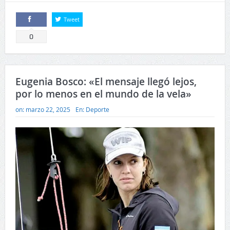
Tweet
Comparte
0
Eugenia Bosco: «El mensaje llegó lejos,
por lo menos en el mundo de la vela»
on:
marzo 22, 2025
En:
Deporte