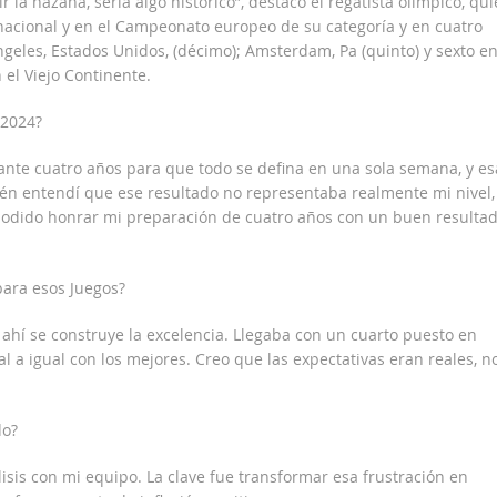
la hazaña, sería algo histórico”, destacó el regatista olímpico, qu
acional y en el Campeonato europeo de su categoría y en cuatro
 Ángeles, Estados Unidos, (décimo); Amsterdam, Pa (quinto) y sexto e
el Viejo Continente.
 2024?
ante cuatro años para que todo se defina en una sola semana, y es
én entendí que ese resultado no representaba realmente mi nivel,
odido honrar mi preparación de cuatro años con un buen resulta
para esos Juegos?
ahí se construye la excelencia. Llegaba con un cuarto puesto en
a igual con los mejores. Creo que las expectativas eran reales, n
do?
isis con mi equipo. La clave fue transformar esa frustración en