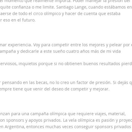
n el momento que realmente importa. Poder manejar la presión del
quite confianza o me limite. Santiago Lange, cuando estábamos en
raerse de todo el circo olímpico y hacer de cuenta que estaba
 eso en el futuro.
ar experiencia. Voy para competir entre los mejores y pelear por 
 campaña y dedicarle a este sueño cuatro años más de mi vida
nerviosos, inquietos porque si no obtienen buenos resultados pier
 pensando en las becas, no lo creo un factor de presión. Si dejás 
iempre tiene que venir del deseo de competir y mejorar.
nzan para una campaña olímpica que requiere viajes, material,
con sponsors y apoyos privados. La vela olímpica es pasión y proyec
 en Argentina, entonces muchas veces conseguir sponsors privados