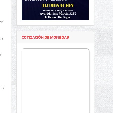
 de
COTIZACIÓN DE MONEDAS
 a
a
l y