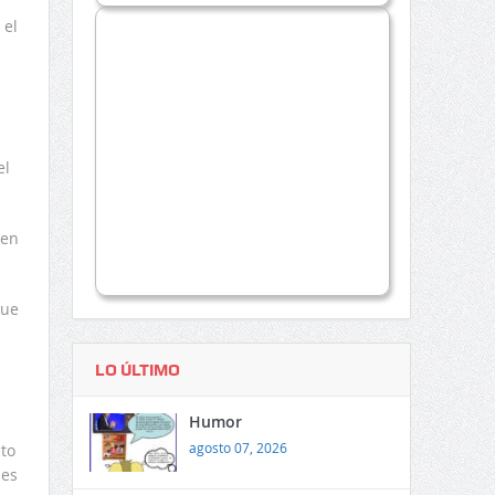
 el
el
den
que
LO ÚLTIMO
Humor
agosto 07, 2026
to
 es