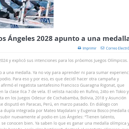
Los Ángeles 2028 apunto a una medall
Imprimir
Correo Electr
2024 y explicó sus intenciones para los próximos Juegos Olímpicos.
o a una medalla. Ya no voy para aprender ni para sumar experienc
 podio. Para eso y por eso, es que decidí hacer otra campaña y
 afirmó el regatista santafesino Francisco Guaragna Rigonat, que
 la clase Ilca 7 de vela. El velista nacido en Rufino, 24to en Tokio y
ta en los Juegos Odesur de Cochabamba, Bolivia, 2018 y Asunción
e disputó en Paracas, Perú, en marzo pasado. En diálogo con
la dupla integrada por Mateo Majdalani y Eugenia Bosco (medalla 
a subir nuevamente al podio en Los Ángeles: “Tienen talento,
se conocen bien. Ya saben lo que es ganar una medalla olímpica 