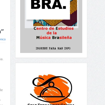
a”
ónico
ia.
de
y