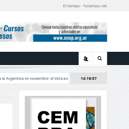
El tiempo - Tutiempo.net
na en noviembre: el Vaticano confirmó el itinerario de una histórica visita
14:19:58