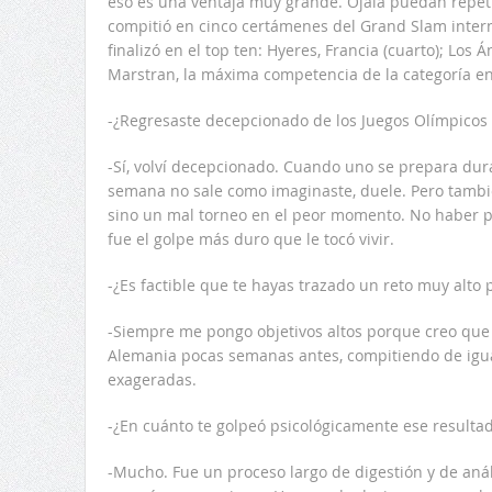
eso es una ventaja muy grande. Ojalá puedan repetir 
compitió en cinco certámenes del Grand Slam intern
finalizó en el top ten: Hyeres, Francia (cuarto); Los
Marstran, la máxima competencia de la categoría en 
-¿Regresaste decepcionado de los Juegos Olímpicos
-Sí, volví decepcionado. Cuando uno se prepara dur
semana no sale como imaginaste, duele. Pero tambi
sino un mal torneo en el peor momento. No haber p
fue el golpe más duro que le tocó vivir.
-¿Es factible que te hayas trazado un reto muy alto 
-Siempre me pongo objetivos altos porque creo que 
Alemania pocas semanas antes, compitiendo de igual 
exageradas.
-¿En cuánto te golpeó psicológicamente ese resulta
-Mucho. Fue un proceso largo de digestión y de anál