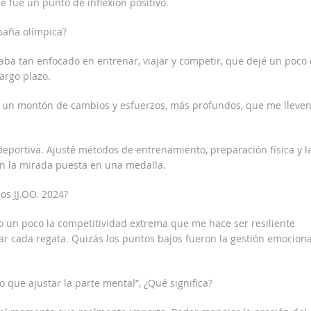
 fue un punto de inflexión positivo.
paña olímpica?
taba tan enfocado en entrenar, viajar y competir, que dejé un poco
largo plazo.
er un montón de cambios y esfuerzos, más profundos, que me lleven
deportiva. Ajusté métodos de entrenamiento, preparación física y l
on la mirada puesta en una medalla.
os JJ.OO. 2024?
o un poco la competitividad extrema que me hace ser resiliente
r cada regata. Quizás los puntos bajos fueron la gestión emociona
 que ajustar la parte mental”, ¿Qué significa?