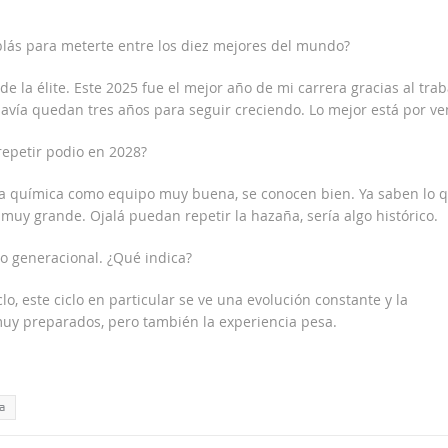
blás para meterte entre los diez mejores del mundo?
e la élite. Este 2025 fue el mejor año de mi carrera gracias al trab
odavía quedan tres años para seguir creciendo. Lo mejor está por ven
repetir podio en 2028?
una química como equipo muy buena, se conocen bien. Ya saben lo 
muy grande. Ojalá puedan repetir la hazaña, sería algo histórico.
io generacional. ¿Qué indica?
o, este ciclo en particular se ve una evolución constante y la
muy preparados, pero también la experiencia pesa.
a