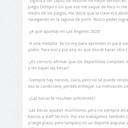
-Significa ser capaz de mostrar mi mejor versión e
Juego Olímpico sin que eso me saque de foco ni me 
medio de los Juegos, me decía que la clave era abst
navegando en la laguna de Junín. Busco poder lograr
-¿A qué apuntas en Los Ángeles 2028?
-A una medalla. Ya no voy para aprender ni para sum
podio. Para eso y por eso, es que decidí hacer otra
-¿Es correcto afirmar que los deportistas compiten 
o les bajan las becas?
-Siempre hay nervios, claro, pero no se puede rendir
eso te condicione, perdés enfoque. La motivación s
-¿Las becas te resultan suficientes?
-Las becas ayudan muchísimo, pero no siempre alca
barcos y staff técnico. Por eso trabajamos también 
a largo plazo, pero tampoco es un deporte popular