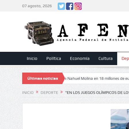
07 agosto, 2026
Inicio
Política
Economía
Cultura
Dep
 Madrid a punto de vender a Nahuel Molina en 18 millones de euros
Últimas noticias
Ba
INICIO
DEPORTE
“EN LOS JUEGOS OLÍMPICOS DE L