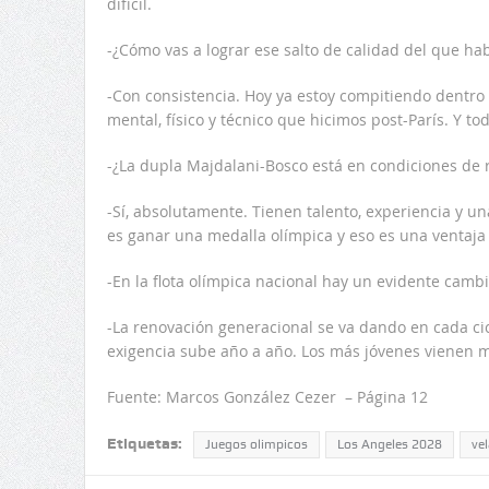
difícil.
-¿Cómo vas a lograr ese salto de calidad del que ha
-Con consistencia. Hoy ya estoy compitiendo dentro d
mental, físico y técnico que hicimos post-París. Y t
-¿La dupla Majdalani-Bosco está en condiciones de 
-Sí, absolutamente. Tienen talento, experiencia y 
es ganar una medalla olímpica y eso es una ventaja 
-En la flota olímpica nacional hay un evidente camb
-La renovación generacional se va dando en cada cicl
exigencia sube año a año. Los más jóvenes vienen 
Fuente: Marcos González Cezer – Página 12
Etiquetas:
Juegos olimpicos
Los Angeles 2028
vel