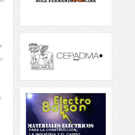
ien
n
a
do
o