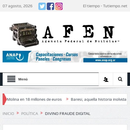
07 agosto, 2026
El tiempo - Tutiempo.net
Menú
na en 18 millones de euros
Baresi, aquella historia inolvidable
El 
los jugadores: «Decidieron no hacer festejos»
INICIO
POLÍTICA
DIVINO FRAUDE DIGITAL