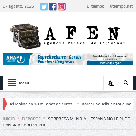
07 agosto, 2026
El tiempo - Tutiempo.net
Menú
l Molina en 18 millones de euros
Baresi, aquella historia inolvidable
za» de los jugadores: «Decidieron no hacer festejos»
INICIO
DEPORTE
SORPRESA MUNDIAL: ESPAÑA NO LE PUDO
GANAR A CABO VERDE