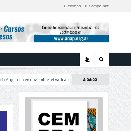
El tiempo - Tutiempo.net
a en noviembre: el Vaticano confirmó el itinerario de una histórica visita d
4:04:03