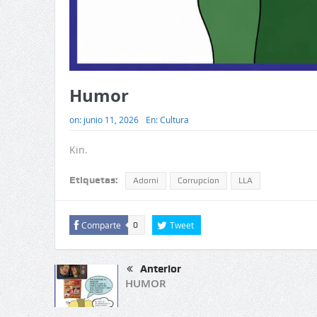
Humor
on:
junio 11, 2026
En:
Cultura
Kin.
Etiquetas:
Adorni
Corrupcion
LLA
Comparte
Tweet
0
Anterior
HUMOR