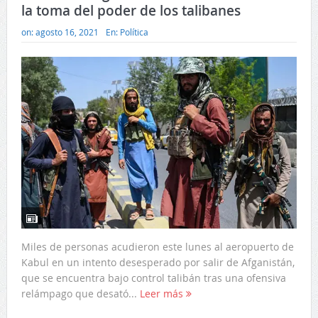
la toma del poder de los talibanes
on:
agosto 16, 2021
En:
Política
Miles de personas acudieron este lunes al aeropuerto de
Kabul en un intento desesperado por salir de Afganistán,
que se encuentra bajo control talibán tras una ofensiva
relámpago que desató...
Leer más