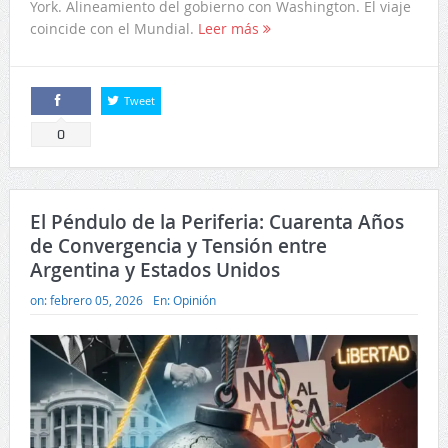
York. Alineamiento del gobierno con Washington. El viaje
coincide con el Mundial.
Leer más
Tweet
Comparte
0
El Péndulo de la Periferia: Cuarenta Años
de Convergencia y Tensión entre
Argentina y Estados Unidos
on:
febrero 05, 2026
En:
Opinión