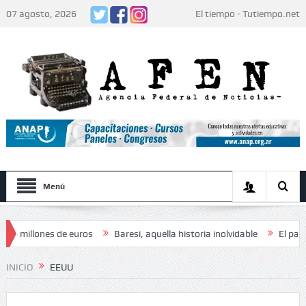
07 agosto, 2026
El tiempo - Tutiempo.net
Menú
lones de euros
Baresi, aquella historia inolvidable
El papa León XI
 los jugadores: «Decidieron no hacer festejos»
Humor
INICIO
EEUU