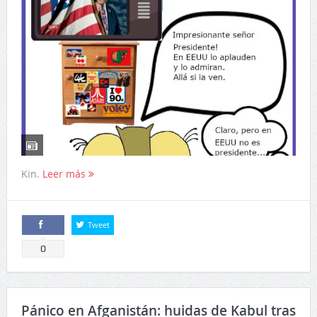
Kin.
Leer más
Tweet
Comparte
0
Pánico en Afganistán: huidas de Kabul tras