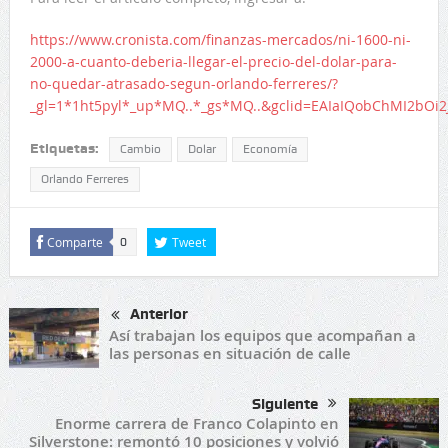
https://www.cronista.com/finanzas-mercados/ni-1600-ni-
2000-a-cuanto-deberia-llegar-el-precio-del-dolar-para-
no-quedar-atrasado-segun-orlando-ferreres/?
_gl=1*1ht5pyl*_up*MQ..*_gs*MQ..&gclid=EAIaIQobChMI2bO
Etiquetas:
Cambio
Dolar
Economía
Orlando Ferreres
Comparte
Tweet
0
Anterior
Así trabajan los equipos que acompañan a
las personas en situación de calle
Siguiente
Enorme carrera de Franco Colapinto en
Silverstone: remontó 10 posiciones y volvió