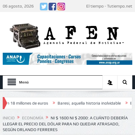
06 agosto, 2026
El tiempo - Tutiempo.net
Menú
8 millones de euros
Baresi, aquella historia inolvidable
El papa L
a» de los jugadores: «Decidieron no hacer festejos»
Humor
INICIO
ECONOMÍA
NI $ 1600 NI $ 2000: A CUÁNTO DEBERÍA
LLEGAR EL PRECIO DEL DÓLAR PARA NO QUEDAR ATRASADO,
SEGÚN ORLANDO FERRERES