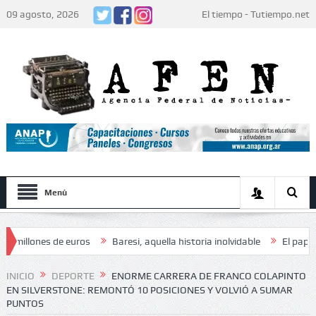
09 agosto, 2026
El tiempo - Tutiempo.net
Menú
ones de euros
Baresi, aquella historia inolvidable
El papa León XI
s: «Decidieron no hacer festejos»
INICIO
DEPORTE
ENORME CARRERA DE FRANCO COLAPINTO
EN SILVERSTONE: REMONTÓ 10 POSICIONES Y VOLVIÓ A SUMAR
PUNTOS