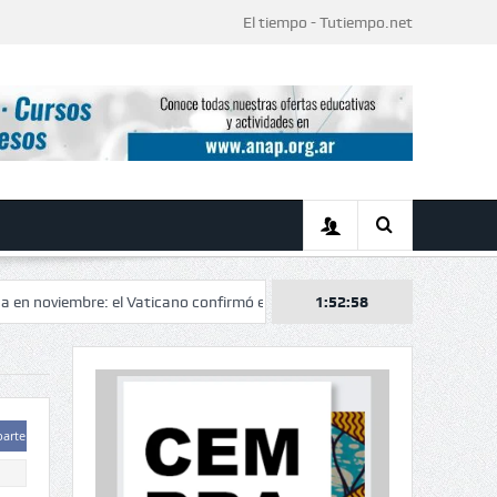
El tiempo - Tutiempo.net
bre: el Vaticano confirmó el itinerario de una histórica visita de tres días
1:52:59
arte