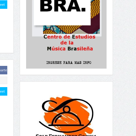
eet
arte
eet