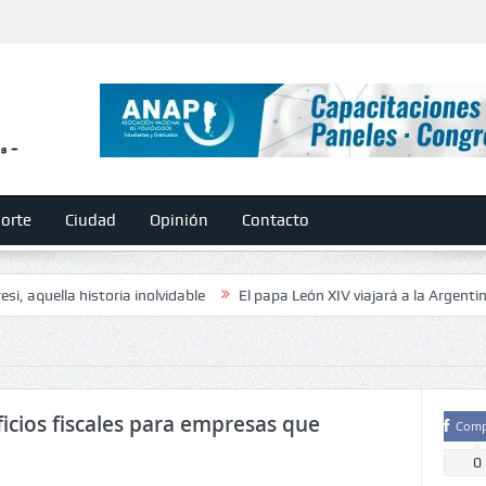
orte
Ciudad
Opinión
Contacto
 historia inolvidable
El papa León XIV viajará a la Argentina en noviem
icios fiscales para empresas que
Comp
0