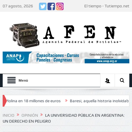
07 agosto, 2026
El tiempo - Tutiempo.net
Menú
 en 18 millones de euros
Baresi, aquella historia inolvidable
El p
os jugadores: «Decidieron no hacer festejos»
INICIO
OPINIÓN
LA UNIVERSIDAD PÚBLICA EN ARGENTINA:
UN DERECHO EN PELIGRO