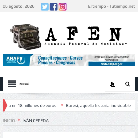
06 agosto, 2026
El tiempo - Tutiempo.net
Menú
a en 18 millones de euros
Baresi, aquella historia inolvidable
El 
risteza» de los jugadores: «Decidieron no hacer festejos»
Humor
INICIO
IVÁN CEPEDA