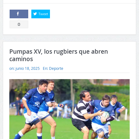
Tweet
Comparte
0
Pumpas XV, los rugbiers que abren
caminos
on:
junio 18, 2025
En:
Deporte