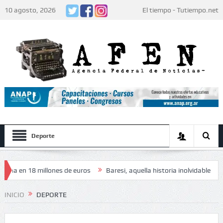
10 agosto, 2026
El tiempo - Tutiempo.net
Deporte
 millones de euros
Baresi, aquella historia inolvidable
El papa Le
adores: «Decidieron no hacer festejos»
INICIO
DEPORTE