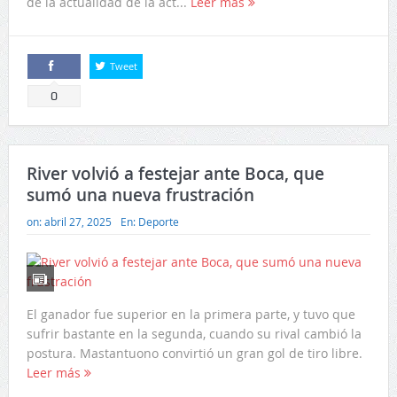
de la actualidad de la act...
Leer más
Tweet
Comparte
0
River volvió a festejar ante Boca, que
sumó una nueva frustración
on:
abril 27, 2025
En:
Deporte
El ganador fue superior en la primera parte, y tuvo que
sufrir bastante en la segunda, cuando su rival cambió la
postura. Mastantuono convirtió un gran gol de tiro libre.
Leer más