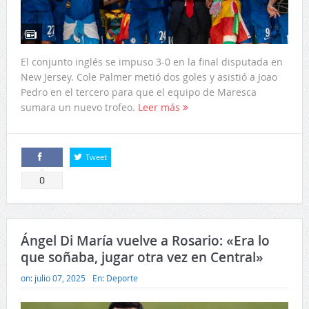
El conjunto inglés se impuso 3-0 en la final disputada en
New Jersey. Cole Palmer metió dos goles y asistió a Joao
Pedro en el tercero para que el equipo de Maresca
sumara un nuevo trofeo.
Leer más
Tweet
Comparte
0
Ángel Di María vuelve a Rosario: «Era lo
que soñaba, jugar otra vez en Central»
on:
julio 07, 2025
En:
Deporte