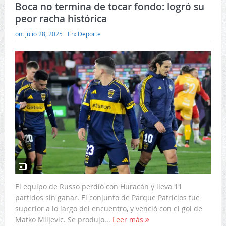
Boca no termina de tocar fondo: logró su
peor racha histórica
on:
julio 28, 2025
En:
Deporte
El equipo de Russo perdió con Huracán y lleva 11
partidos sin ganar. El conjunto de Parque Patricios fue
superior a lo largo del encuentro, y venció con el gol de
Matko Miljevic. Se produjo...
Leer más